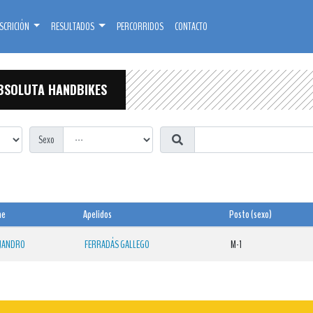
SCRICIÓN
RESULTADOS
PERCORRIDOS
CONTACTO
BSOLUTA HANDBIKES
Sexo
me
Apelidos
Posto (sexo)
JANDRO
FERRADÁS GALLEGO
M-1