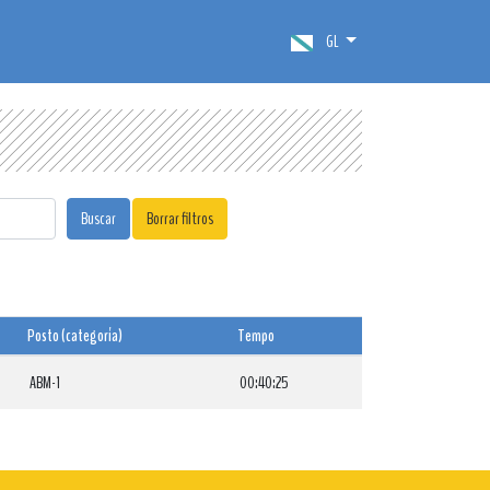
GL
Buscar
Borrar filtros
Posto (categoría)
Tempo
ABM-1
00:40:25