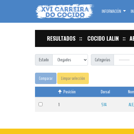
INFORMACIÓN
IN
RESULTADOS
COCIDO LALIN
A
Estado
Categorías
Comparar
Limpar selección
Posición
Dorsal
No
1
514
ALE