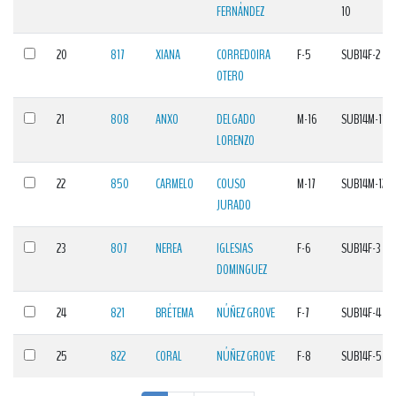
FERNÁNDEZ
10
20
817
XIANA
CORREDOIRA
F-5
SUB14F-2
OTERO
21
808
ANXO
DELGADO
M-16
SUB14M-11
LORENZO
22
850
CARMELO
COUSO
M-17
SUB14M-12
JURADO
23
807
NEREA
IGLESIAS
F-6
SUB14F-3
DOMINGUEZ
24
821
BRÉTEMA
NÚÑEZ GROVE
F-7
SUB14F-4
25
822
CORAL
NÚÑEZ GROVE
F-8
SUB14F-5