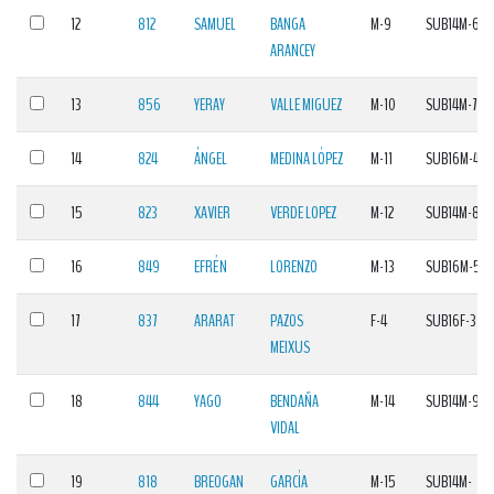
12
812
SAMUEL
BANGA
M-9
SUB14M-6
ARANCEY
13
856
YERAY
VALLE MIGUEZ
M-10
SUB14M-7
14
824
ÁNGEL
MEDINA LÓPEZ
M-11
SUB16M-4
15
823
XAVIER
VERDE LOPEZ
M-12
SUB14M-8
16
849
EFRÉN
LORENZO
M-13
SUB16M-5
17
837
ARARAT
PAZOS
F-4
SUB16F-3
MEIXUS
18
844
YAGO
BENDAÑA
M-14
SUB14M-9
VIDAL
19
818
BREOGAN
GARCÍA
M-15
SUB14M-