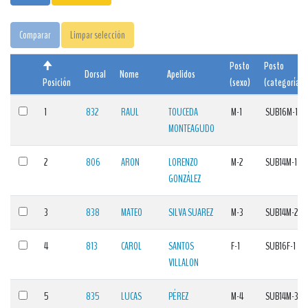
Comparar
Limpar selección
Posto
Posto
Dorsal
Nome
Apelidos
Posición
(sexo)
(categoría)
1
832
RAUL
TOUCEDA
M-1
SUB16M-1
MONTEAGUDO
2
806
ARON
LORENZO
M-2
SUB14M-1
GONZÁLEZ
3
838
MATEO
SILVA SUAREZ
M-3
SUB14M-2
4
813
CAROL
SANTOS
F-1
SUB16F-1
VILLALON
5
835
LUCAS
PÉREZ
M-4
SUB14M-3