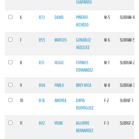
CHAPARRO
6
833
DAVID
PIÑEIRO
M-5
SUB14M-4
ACEVEDO
7
855
MARCOS
GONZÁLEZ
M-6
SUB14M-5
VÁZQUEZ
8
831
HUGO
FORNOS
M-7
SUB16M-2
FERNANDEZ
9
804
PABLO
BREY ARCA
M-8
SUB16M-3
10
834
ANDREA
DAPIA
F-2
SUB14F-1
RODRIGUEZ
11
802
IRENE
AGUIRRE
F-3
SUB16F-2
BERNARDEZ