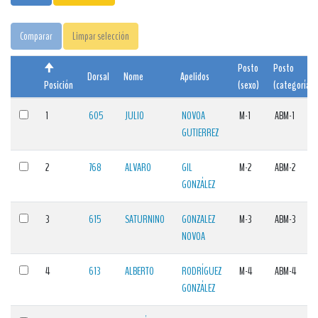
Comparar
Limpar selección
Posto
Posto
Dorsal
Nome
Apelidos
Posición
(sexo)
(categoría)
1
605
JULIO
NOVOA
M-1
ABM-1
GUTIERREZ
2
768
ALVARO
GIL
M-2
ABM-2
GONZÁLEZ
3
615
SATURNINO
GONZALEZ
M-3
ABM-3
NOVOA
4
613
ALBERTO
RODRÍGUEZ
M-4
ABM-4
GONZÁLEZ