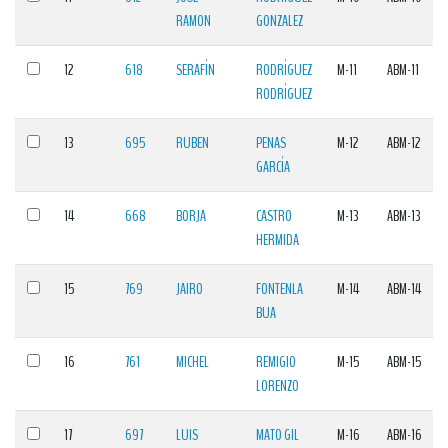
RAMON
GONZALEZ
12
618
SERAFÍN
RODRÍGUEZ
M-11
ABM-11
RODRÍGUEZ
13
695
RUBEN
PENAS
M-12
ABM-12
GARCÍA
14
668
BORJA
CASTRO
M-13
ABM-13
HERMIDA
15
769
JAIRO
FONTENLA
M-14
ABM-14
BUA
16
761
MICHEL
REMIGIO
M-15
ABM-15
LORENZO
17
697
LUIS
MATO GIL
M-16
ABM-16