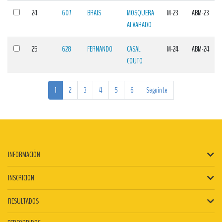
24
607
BRAIS
MOSQUERA
M-23
ABM-23
ALVARADO
25
628
FERNANDO
CASAL
M-24
ABM-24
COUTO
1
2
3
4
5
6
Seguinte
INFORMACIÓN
INSCRICIÓN
RESULTADOS