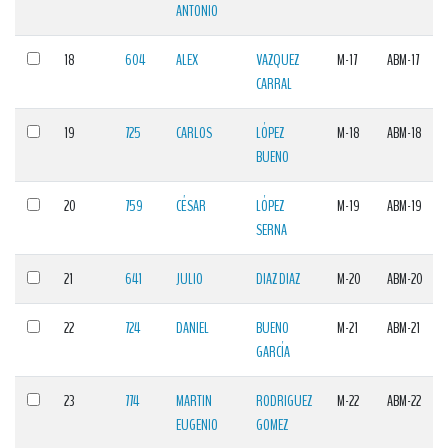
ANTONIO
18
604
ALEX
VAZQUEZ
M-17
ABM-17
CARRAL
19
725
CARLOS
LÓPEZ
M-18
ABM-18
BUENO
20
759
CÉSAR
LÓPEZ
M-19
ABM-19
SERNA
21
641
JULIO
DIAZ DIAZ
M-20
ABM-20
22
724
DANIEL
BUENO
M-21
ABM-21
GARCÍA
23
774
MARTIN
RODRIGUEZ
M-22
ABM-22
EUGENIO
GOMEZ