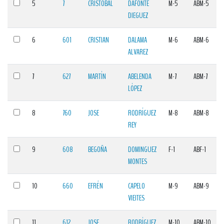
5
7
CRISTÓBAL
DAFONTE
M-5
ABM-5
DIEGUEZ
6
601
CRISTIAN
DALAMA
M-6
ABM-6
ALVAREZ
7
627
MARTÍN
ABELENDA
M-7
ABM-7
LÓPEZ
8
760
JOSE
RODRÍGUEZ
M-8
ABM-8
REY
9
608
BEGOÑA
DOMINGUEZ
F-1
ABF-1
MONTES
10
660
EFRÉN
CAPELO
M-9
ABM-9
VIEITES
11
612
JOSE
RODRÍGUEZ
M-10
ABM-10